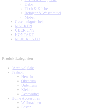
Deko
Tisch & Küche
Reiniger & Waschmittel
Möbel
Geschenkgutschein
MARKEN
ÜBER UNS
KONTAKT
MEIN KONTO
Produktkategorien
[Archive] Sale
Fashion
New In
Obenrum
Untenrum
Kleider
Accessoires
Home Accessoires
Weihnachten
Poster