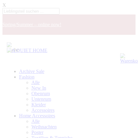
X
Spring/Summer – online now!
Archive Sale
Fashion
Alle
New In
Obenrum
Untenrum
Kleider
Accessoires
Home Accessoires
Alle
Weihnachten
Poster
Textilien & Teppiche