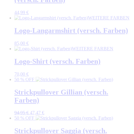
44,99
€
WEITERE FARBEN
Logo-Langarmshirt (versch. Farben)
85,00
€
WEITERE FARBEN
Logo-Shirt (versch. Farben)
70,00
€
50 % OFF
Strickpullover Gillian (versch.
Farben)
Ursprünglicher
Aktueller
94,95
€
47,47
€
Preis
Preis
50 % OFF
war:
ist:
94,95 €
47,47 €.
Strickpullover Saggia (versch.