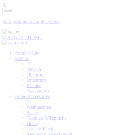
X
Spring/Summer – online now!
Archive Sale
Fashion
Alle
New In
Obenrum
Untenrum
Kleider
Accessoires
Home Accessoires
Alle
Weihnachten
Poster
Textilien & Teppiche
Deko
Tisch & Küche
Reiniger & Waschmittel