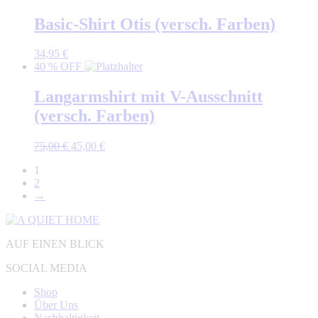
Basic-Shirt Otis (versch. Farben)
34,95
€
40 % OFF
Langarmshirt mit V-Ausschnitt
(versch. Farben)
Ursprünglicher
Aktueller
75,00
€
45,00
€
Preis
Preis
1
war:
ist:
2
75,00 €
45,00 €.
→
AUF EINEN BLICK
SOCIAL MEDIA
Shop
Über Uns
Nachhaltigkeit