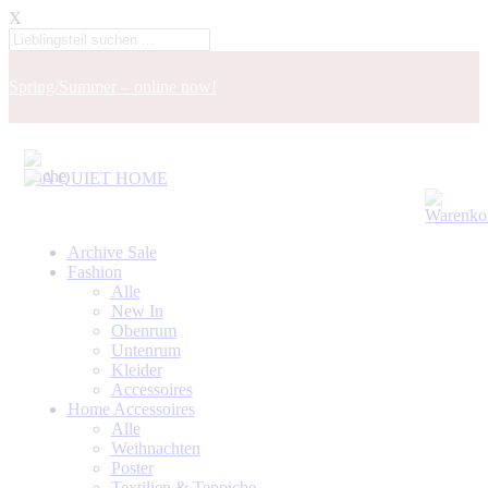
X
Spring/Summer – online now!
Archive Sale
Fashion
Alle
New In
Obenrum
Untenrum
Kleider
Accessoires
Home Accessoires
Alle
Weihnachten
Poster
Textilien & Teppiche