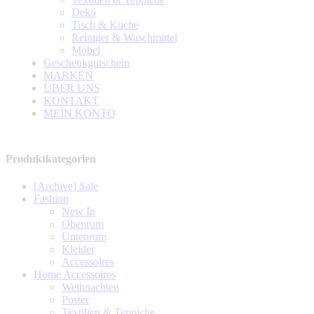
Deko
Tisch & Küche
Reiniger & Waschmittel
Möbel
Geschenkgutschein
MARKEN
ÜBER UNS
KONTAKT
MEIN KONTO
Produktkategorien
[Archive] Sale
Fashion
New In
Obenrum
Untenrum
Kleider
Accessoires
Home Accessoires
Weihnachten
Poster
Textilien & Teppiche