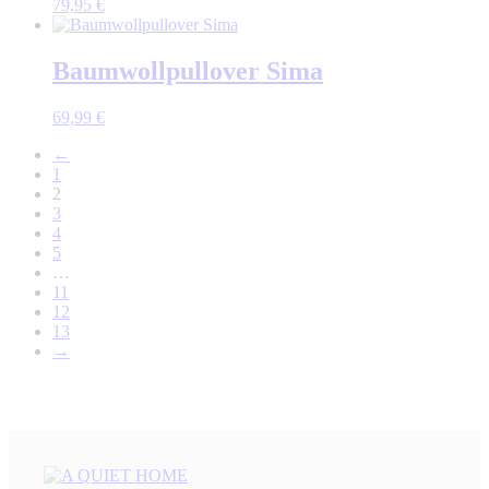
79,95
€
Baumwollpullover Sima
69,99
€
←
1
2
3
4
5
…
11
12
13
→