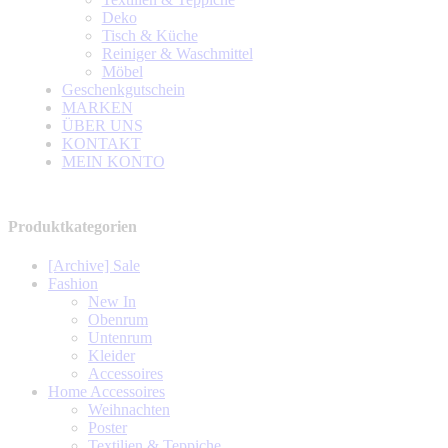
Deko
Tisch & Küche
Reiniger & Waschmittel
Möbel
Geschenkgutschein
MARKEN
ÜBER UNS
KONTAKT
MEIN KONTO
Produktkategorien
[Archive] Sale
Fashion
New In
Obenrum
Untenrum
Kleider
Accessoires
Home Accessoires
Weihnachten
Poster
Textilien & Teppiche