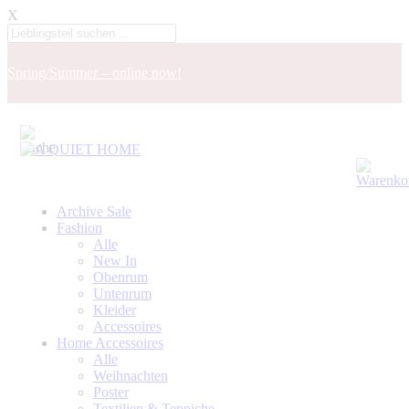
X
Spring/Summer – online now!
Archive Sale
Fashion
Alle
New In
Obenrum
Untenrum
Kleider
Accessoires
Home Accessoires
Alle
Weihnachten
Poster
Textilien & Teppiche