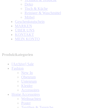
Deko
Tisch & Küche
Reiniger & Waschmittel
Möbel
Geschenkgutschein
MARKEN
ÜBER UNS
KONTAKT
MEIN KONTO
Produktkategorien
[Archive] Sale
Fashion
New In
Obenrum
Untenrum
Kleider
Accessoires
Home Accessoires
Weihnachten
Poster
Textilien & Teppiche