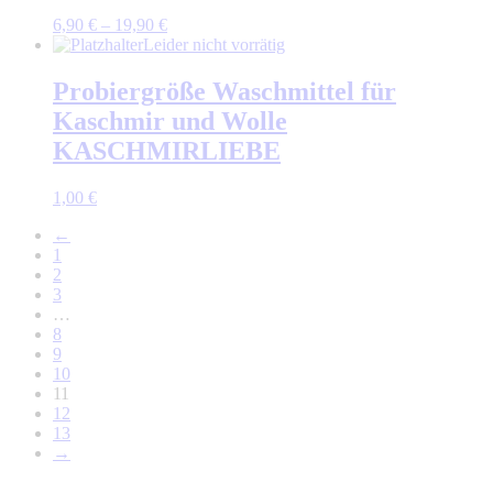
6,90
€
–
19,90
€
Leider nicht vorrätig
Probiergröße Waschmittel für
Kaschmir und Wolle
KASCHMIRLIEBE
1,00
€
←
1
2
3
…
8
9
10
11
12
13
→