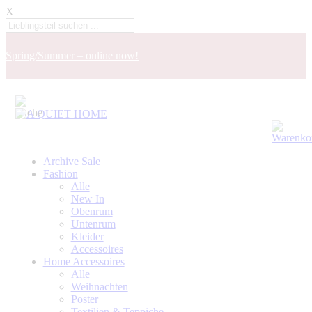
X
Spring/Summer – online now!
Archive Sale
Fashion
Alle
New In
Obenrum
Untenrum
Kleider
Accessoires
Home Accessoires
Alle
Weihnachten
Poster
Textilien & Teppiche