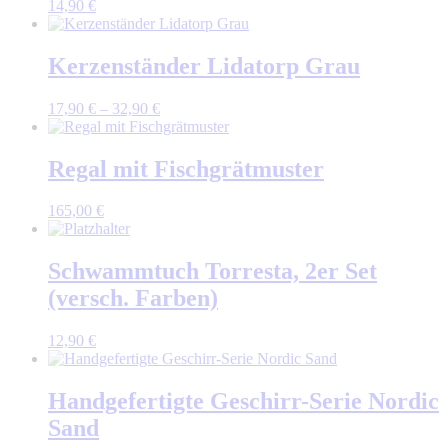
14,90
€
Kerzenständer Lidatorp Grau
17,90
€
–
32,90
€
Regal mit Fischgrätmuster
165,00
€
Schwammtuch Torresta, 2er Set
(versch. Farben)
12,90
€
Handgefertigte Geschirr-Serie Nordic
Sand