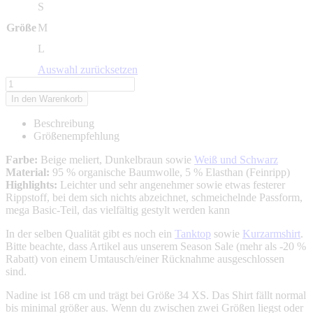
S
Größe
M
L
Auswahl zurücksetzen
Basic-
Langarmshirt
In den Warenkorb
Otis
(versch.
Beschreibung
Farben)
Größenempfehlung
Menge
Farbe:
Beige meliert, Dunkelbraun sowie
Weiß und Schwarz
Material:
95 % organische Baumwolle, 5 % Elasthan (Feinripp)
Highlights:
Leichter und sehr angenehmer sowie etwas festerer
Rippstoff, bei dem sich nichts abzeichnet, schmeichelnde Passform,
mega Basic-Teil, das vielfältig gestylt werden kann
In der selben Qualität gibt es noch ein
Tanktop
sowie
Kurzarmshirt
.
Bitte beachte, dass Artikel aus unserem Season Sale (mehr als -20 %
Rabatt) von einem Umtausch/einer Rücknahme ausgeschlossen
sind.
Nadine ist 168 cm und trägt bei Größe 34 XS. Das Shirt fällt normal
bis minimal größer aus. Wenn du zwischen zwei Größen liegst oder