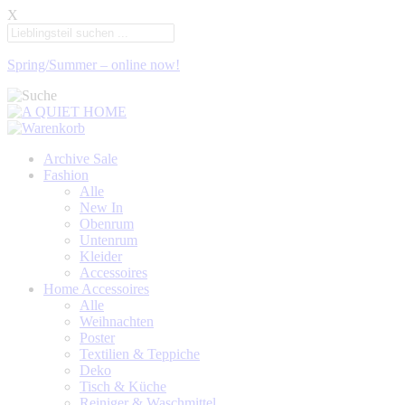
X
Spring/Summer – online now!
Archive Sale
Fashion
Alle
New In
Obenrum
Untenrum
Kleider
Accessoires
Home Accessoires
Alle
Weihnachten
Poster
Textilien & Teppiche
Deko
Tisch & Küche
Reiniger & Waschmittel