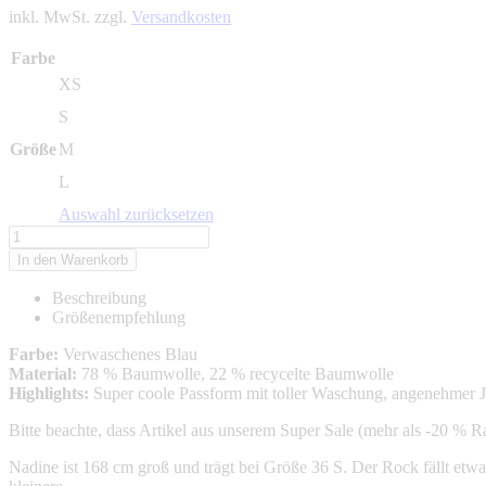
inkl. MwSt. zzgl.
Versandkosten
war:
ist:
84,95 €
25,48 €.
Farbe
XS
S
Größe
M
L
Auswahl zurücksetzen
Jeansrock
Jumoke
In den Warenkorb
Menge
Beschreibung
Größenempfehlung
Farbe:
Verwaschenes Blau
Material:
78 % Baumwolle, 22 % recycelte Baumwolle
Highlights:
Super coole Passform mit toller Waschung, angenehmer J
Bitte beachte, dass Artikel aus unserem Super Sale (mehr als -20 %
Nadine ist 168 cm groß und trägt bei Größe 36 S. Der Rock fällt etwa