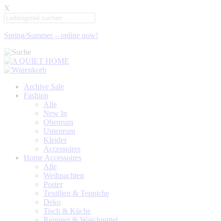
X
Spring/Summer – online now!
Archive Sale
Fashion
Alle
New In
Obenrum
Untenrum
Kleider
Accessoires
Home Accessoires
Alle
Weihnachten
Poster
Textilien & Teppiche
Deko
Tisch & Küche
Reiniger & Waschmittel