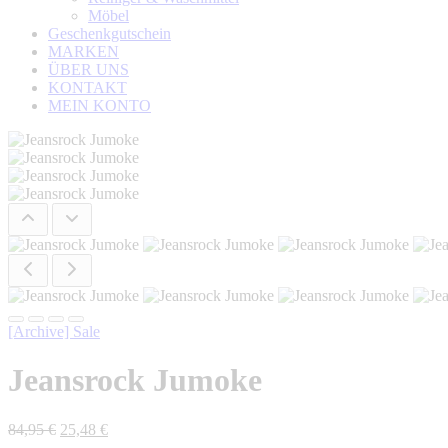
Möbel
Geschenkgutschein
MARKEN
ÜBER UNS
KONTAKT
MEIN KONTO
[Archive] Sale
Jeansrock Jumoke
Ursprünglicher
Aktueller
84,95
€
25,48
€
Preis
Preis