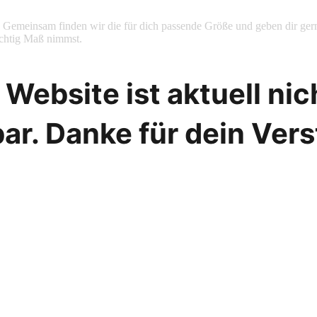
zeit. Gemeinsam finden wir die für dich passende Größe und geben dir 
chtig Maß nimmst.
Website ist aktuell ni
ar. Danke für dein Ver