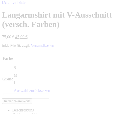
[Archive] Sale
Langarmshirt mit V-Ausschnitt
(versch. Farben)
Ursprünglicher
Aktueller
75,00
€
45,00
€
Preis
Preis
inkl. MwSt. zzgl.
Versandkosten
war:
ist:
75,00 €
45,00 €.
Farbe
S
M
Größe
L
Auswahl zurücksetzen
Langarmshirt
mit
In den Warenkorb
V-
Ausschnitt
Beschreibung
(versch.