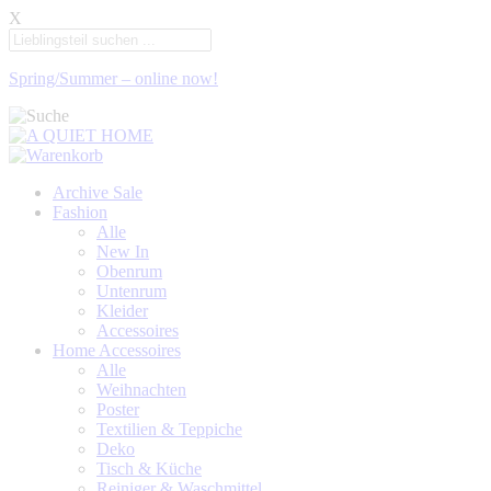
X
Spring/Summer – online now!
Archive Sale
Fashion
Alle
New In
Obenrum
Untenrum
Kleider
Accessoires
Home Accessoires
Alle
Weihnachten
Poster
Textilien & Teppiche
Deko
Tisch & Küche
Reiniger & Waschmittel