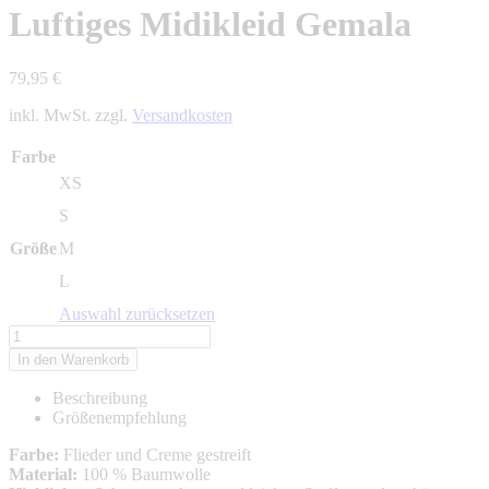
Luftiges Midikleid Gemala
79,95
€
inkl. MwSt. zzgl.
Versandkosten
Farbe
XS
S
Größe
M
L
Auswahl zurücksetzen
Luftiges
Midikleid
In den Warenkorb
Gemala
Menge
Beschreibung
Größenempfehlung
Farbe:
Flieder und Creme gestreift
Material:
100 % Baumwolle