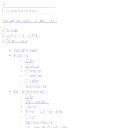
X
Spring/Summer – online now!
Archive Sale
Fashion
Alle
New In
Obenrum
Untenrum
Kleider
Accessoires
Home Accessoires
Alle
Weihnachten
Poster
Textilien & Teppiche
Deko
Tisch & Küche
Reiniger & Waschmittel