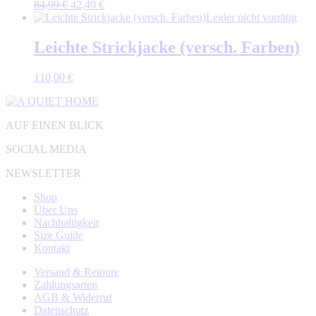
Ursprünglicher
Aktueller
84,99
€
42,49
€
Preis
Preis
Leider nicht vorrätig
war:
ist:
84,99 €
42,49 €.
Leichte Strickjacke (versch. Farben)
110,00
€
AUF EINEN BLICK
SOCIAL MEDIA
NEWSLETTER
Shop
Über Uns
Nachhaltigkeit
Size Guide
Kontakt
Versand & Retoure
Zahlungsarten
AGB & Widerruf
Datenschutz