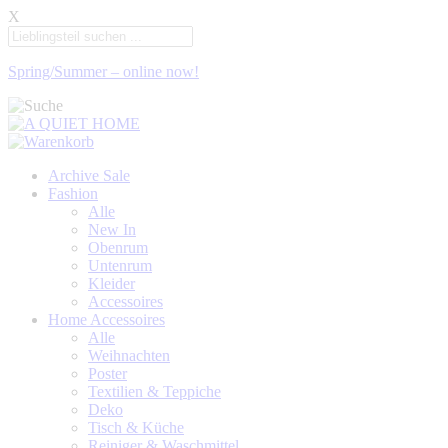
X
Spring/Summer – online now!
Archive Sale
Fashion
Alle
New In
Obenrum
Untenrum
Kleider
Accessoires
Home Accessoires
Alle
Weihnachten
Poster
Textilien & Teppiche
Deko
Tisch & Küche
Reiniger & Waschmittel