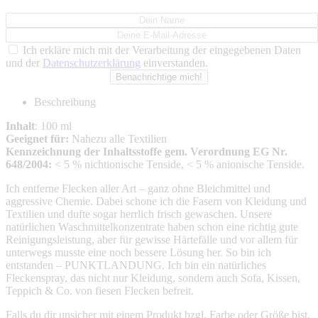
Ich erkläre mich mit der Verarbeitung der eingegebenen Daten
und der
Datenschutzerklärung
einverstanden.
Beschreibung
Inhalt
: 100 ml
Geeignet für:
Nahezu alle Textilien
Kennzeichnung der Inhaltsstoffe gem. Verordnung EG Nr.
648/2004:
< 5 % nichtionische Tenside, < 5 % anionische Tenside.
Ich entferne Flecken aller Art – ganz ohne Bleichmittel und
aggressive Chemie. Dabei schone ich die Fasern von Kleidung und
Textilien und dufte sogar herrlich frisch gewaschen. Unsere
natürlichen Waschmittelkonzentrate haben schon eine richtig gute
Reinigungsleistung, aber für gewisse Härtefälle und vor allem für
unterwegs musste eine noch bessere Lösung her. So bin ich
entstanden – PUNKTLANDUNG. Ich bin ein natürliches
Fleckenspray, das nicht nur Kleidung, sondern auch Sofa, Kissen,
Teppich & Co. von fiesen Flecken befreit.
Falls du dir unsicher mit einem Produkt bzgl. Farbe oder Größe bist,