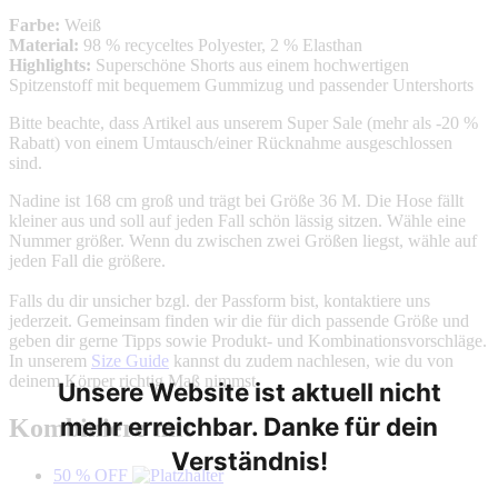
Farbe:
Weiß
Material:
98 % recyceltes Polyester, 2 % Elasthan
Highlights:
Superschöne Shorts aus einem hochwertigen
Spitzenstoff mit bequemem Gummizug und passender Untershorts
Bitte beachte, dass Artikel aus unserem Super Sale (mehr als -20 %
Rabatt) von einem Umtausch/einer Rücknahme ausgeschlossen
sind.
Nadine ist 168 cm groß und trägt bei Größe 36 M. Die Hose fällt
kleiner aus und soll auf jeden Fall schön lässig sitzen. Wähle eine
Nummer größer. Wenn du zwischen zwei Größen liegst, wähle auf
jeden Fall die größere.
Falls du dir unsicher bzgl. der Passform bist, kontaktiere uns
jederzeit. Gemeinsam finden wir die für dich passende Größe und
geben dir gerne Tipps sowie Produkt- und Kombinationsvorschläge.
In unserem
Size Guide
kannst du zudem nachlesen, wie du von
deinem Körper richtig Maß nimmst.
Unsere Website ist aktuell nicht
mehr erreichbar. Danke für dein
Kombiniere mit
Verständnis!
50 % OFF