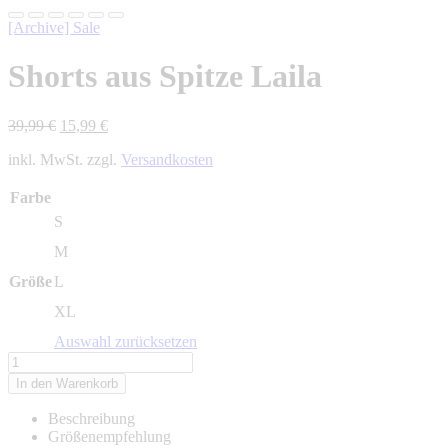
[Archive] Sale
Shorts aus Spitze Laila
Ursprünglicher
Aktueller
39,99
€
15,99
€
Preis
Preis
inkl. MwSt. zzgl.
Versandkosten
war:
ist:
39,99 €
15,99 €.
Farbe
S
M
Größe
L
XL
Auswahl zurücksetzen
Shorts
aus
In den Warenkorb
Spitze
Laila
Beschreibung
Menge
Größenempfehlung