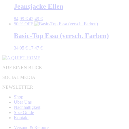
Jeansjacke Ellen
Ursprünglicher
Aktueller
84,99
€
42,49
€
Preis
Preis
50 % OFF
war:
ist:
84,99 €
42,49 €.
Basic-Top Essa (versch. Farben)
Ursprünglicher
Aktueller
34,95
€
17,47
€
Preis
Preis
war:
ist:
34,95 €
17,47 €.
AUF EINEN BLICK
SOCIAL MEDIA
NEWSLETTER
Shop
Über Uns
Nachhaltigkeit
Size Guide
Kontakt
Versand & Retoure