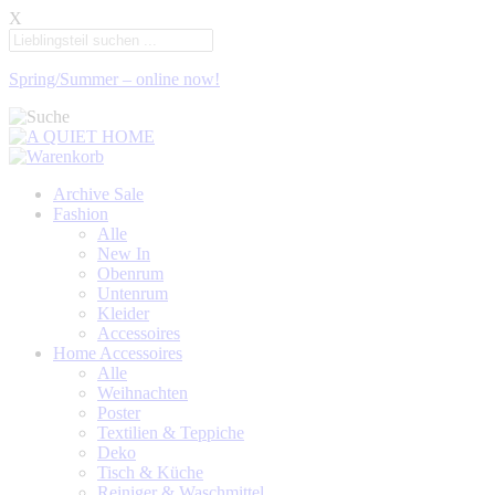
X
Spring/Summer – online now!
Archive Sale
Fashion
Alle
New In
Obenrum
Untenrum
Kleider
Accessoires
Home Accessoires
Alle
Weihnachten
Poster
Textilien & Teppiche
Deko
Tisch & Küche
Reiniger & Waschmittel