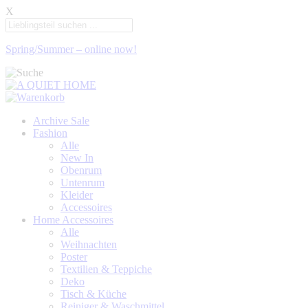
X
Spring/Summer – online now!
Archive Sale
Fashion
Alle
New In
Obenrum
Untenrum
Kleider
Accessoires
Home Accessoires
Alle
Weihnachten
Poster
Textilien & Teppiche
Deko
Tisch & Küche
Reiniger & Waschmittel