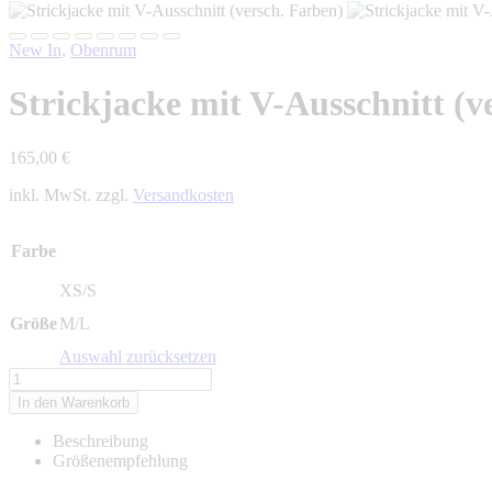
New In
,
Obenrum
Strickjacke mit V-Ausschnitt (v
165,00
€
inkl. MwSt. zzgl.
Versandkosten
Farbe
XS/S
Größe
M/L
Auswahl zurücksetzen
Strickjacke
mit
In den Warenkorb
V-
Ausschnitt
Beschreibung
(versch.
Größenempfehlung
Farben)