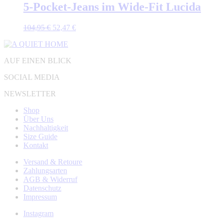
5-Pocket-Jeans im Wide-Fit Lucida
Ursprünglicher
Aktueller
104,95
€
52,47
€
Preis
Preis
war:
ist:
104,95 €
52,47 €.
AUF EINEN BLICK
SOCIAL MEDIA
NEWSLETTER
Shop
Über Uns
Nachhaltigkeit
Size Guide
Kontakt
Versand & Retoure
Zahlungsarten
AGB & Widerruf
Datenschutz
Impressum
Instagram