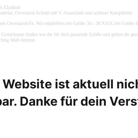
% Elasthan
terial, Oversized-Schnitt mit V-Ausschnitt und schöner Knopfleiste
inen Oversized-Fit. Wir empfehlen bei Größe 34 - 38 XS/S; bei Größe 
zeit. Gemeinsam finden wir die für dich passende Größe und geben dir 
chtig Maß nimmst.
Website ist aktuell ni
ar. Danke für dein Ver