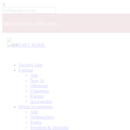
X
Spring/Summer – online now!
Archive Sale
Fashion
Alle
New In
Obenrum
Untenrum
Kleider
Accessoires
Home Accessoires
Alle
Weihnachten
Poster
Textilien & Teppiche