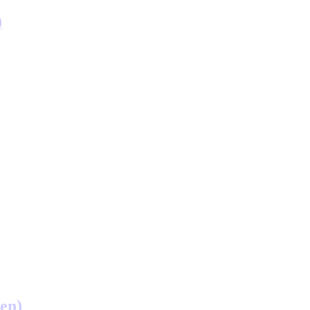
)
en)