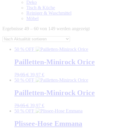
Deko
Tisch & Küche
Reiniger & Waschmittel
Möbel
Nach
Ergebnisse 49 – 60 von 149 werden angezeigt
Aktualität
sortiert
50 % OFF
Pailletten-Minirock Orice
Ursprünglicher
Aktueller
79,95
€
39,97
€
Preis
Preis
50 % OFF
war:
ist:
79,95 €
39,97 €.
Pailletten-Minirock Orice
Ursprünglicher
Aktueller
79,95
€
39,97
€
Preis
Preis
50 % OFF
war:
ist:
79,95 €
39,97 €.
Plissee-Hose Emmana