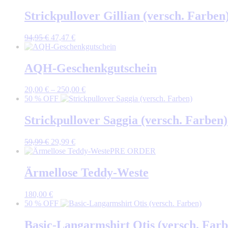
war:
ist:
104,95 €
73,46 €.
Strickpullover Gillian (versch. Farben
Ursprünglicher
Aktueller
94,95
€
47,47
€
Preis
Preis
war:
ist:
94,95 €
47,47 €.
AQH-Geschenkgutschein
20,00
€
–
250,00
€
50 % OFF
Strickpullover Saggia (versch. Farben)
Ursprünglicher
Aktueller
59,99
€
29,99
€
Preis
Preis
PRE ORDER
war:
ist:
59,99 €
29,99 €.
Ärmellose Teddy-Weste
180,00
€
50 % OFF
Basic-Langarmshirt Otis (versch. Farb