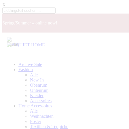
X
Spring/Summer – online now!
Archive Sale
Fashion
Alle
New In
Obenrum
Untenrum
Kleider
Accessoires
Home Accessoires
Alle
Weihnachten
Poster
Textilien & Teppiche