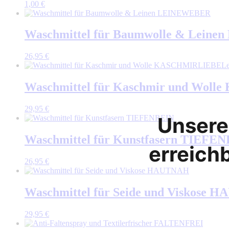
1,00
€
Waschmittel für Baumwolle & Lein
26,95
€
Le
Waschmittel für Kaschmir und Wol
29,95
€
Unsere 
Waschmittel für Kunstfasern TIEFE
erreichb
26,95
€
Waschmittel für Seide und Viskose
29,95
€