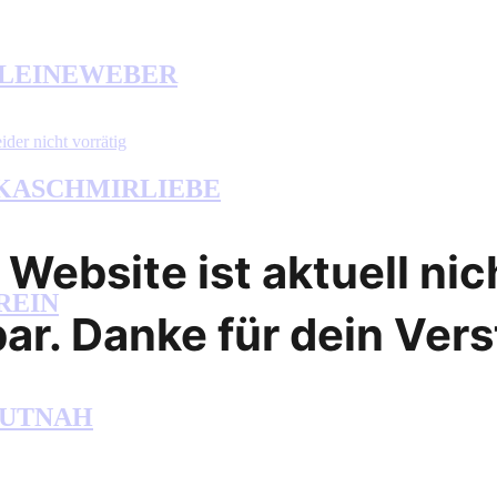
en LEINEWEBER
ider nicht vorrätig
le KASCHMIRLIEBE
Website ist aktuell ni
NREIN
ar. Danke für dein Ver
 HAUTNAH