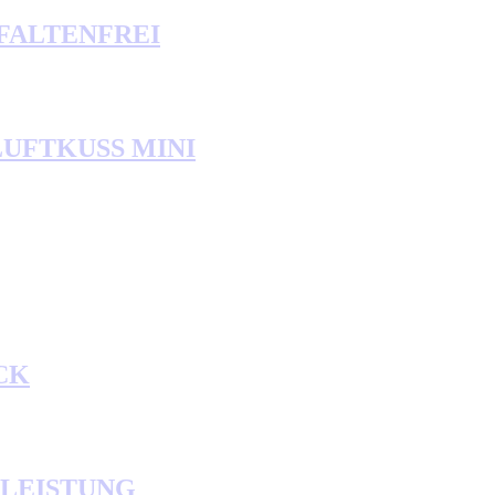
er FALTENFREI
r LUFTKUSS MINI
ICK
ANZLEISTUNG