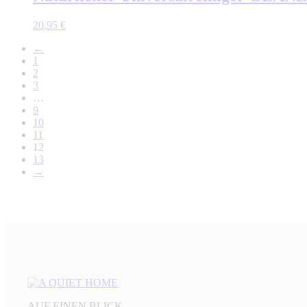
20,95
€
←
1
2
3
…
9
10
11
12
13
→
AUF EINEN BLICK