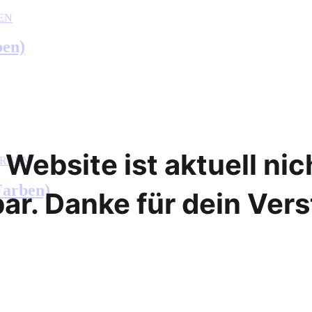
EN
ben)
Website ist aktuell ni
ARBEN
Farben)
ar. Danke für dein Ver