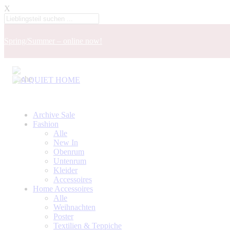
X
Spring/Summer – online now!
Archive Sale
Fashion
Alle
New In
Obenrum
Untenrum
Kleider
Accessoires
Home Accessoires
Alle
Weihnachten
Poster
Textilien & Teppiche