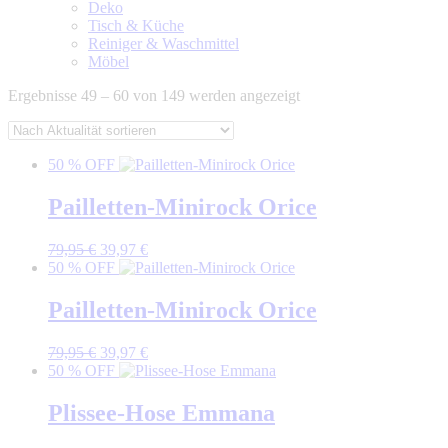
Deko
Tisch & Küche
Reiniger & Waschmittel
Möbel
Nach
Ergebnisse 49 – 60 von 149 werden angezeigt
Aktualität
sortiert
50 % OFF
Pailletten-Minirock Orice
Ursprünglicher
Aktueller
79,95
€
39,97
€
Preis
Preis
50 % OFF
war:
ist:
79,95 €
39,97 €.
Pailletten-Minirock Orice
Ursprünglicher
Aktueller
79,95
€
39,97
€
Preis
Preis
50 % OFF
war:
ist:
79,95 €
39,97 €.
Plissee-Hose Emmana