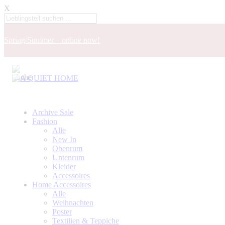
X
Spring/Summer – online now!
Archive Sale
Fashion
Alle
New In
Obenrum
Untenrum
Kleider
Accessoires
Home Accessoires
Alle
Weihnachten
Poster
Textilien & Teppiche