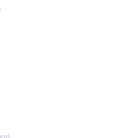
)
en)