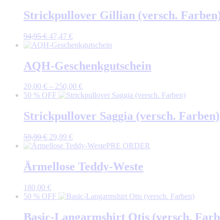
war:
ist:
104,95 €
73,46 €.
Strickpullover Gillian (versch. Farben
Ursprünglicher
Aktueller
94,95
€
47,47
€
Preis
Preis
war:
ist:
94,95 €
47,47 €.
AQH-Geschenkgutschein
20,00
€
–
250,00
€
50 % OFF
Strickpullover Saggia (versch. Farben)
Ursprünglicher
Aktueller
59,99
€
29,99
€
Preis
Preis
PRE ORDER
war:
ist:
59,99 €
29,99 €.
Ärmellose Teddy-Weste
180,00
€
50 % OFF
Basic-Langarmshirt Otis (versch. Farb