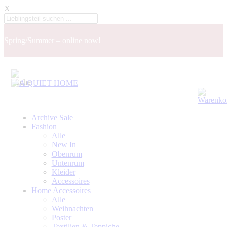
X
Spring/Summer – online now!
Archive Sale
Fashion
Alle
New In
Obenrum
Untenrum
Kleider
Accessoires
Home Accessoires
Alle
Weihnachten
Poster
Textilien & Teppiche