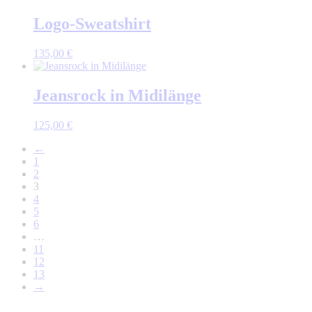
Logo-Sweatshirt
135,00
€
Jeansrock in Midilänge
125,00
€
←
1
2
3
4
5
6
…
11
12
13
→