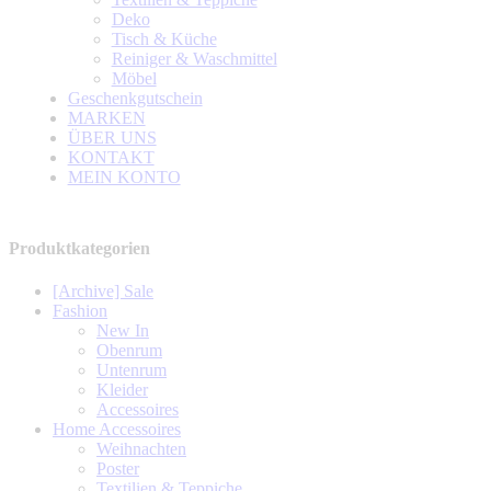
Deko
Tisch & Küche
Reiniger & Waschmittel
Möbel
Geschenkgutschein
MARKEN
ÜBER UNS
KONTAKT
MEIN KONTO
Produktkategorien
[Archive] Sale
Fashion
New In
Obenrum
Untenrum
Kleider
Accessoires
Home Accessoires
Weihnachten
Poster
Textilien & Teppiche