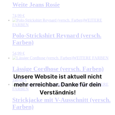
Weite Jeans Rosie
74,99
€
WEITERE
FARBEN
Polo-Strickshirt Reynard (versch.
Farben)
54,99
€
WEITERE FARBEN
Lässige Cordhose (versch. Farben)
Unsere Website ist aktuell nicht
140,00
€
mehr erreichbar. Danke für dein
WEITERE
FARBEN
Verständnis!
Strickjacke mit V-Ausschnitt (versch.
Farben)